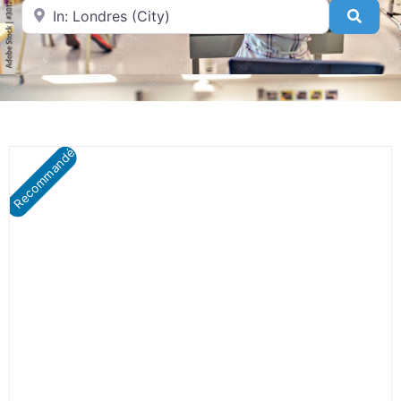
Near
Searc
Recommandé