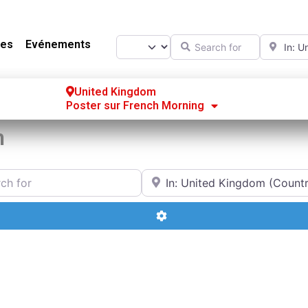
Search for
Near
Select search type
es
Evénements
United Kingdom
Poster sur French Morning
Se
m
S’
or
Near
Po
Advanced Filters