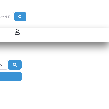
Search
 connecter
enregistrer
ster sur French Morning
Search