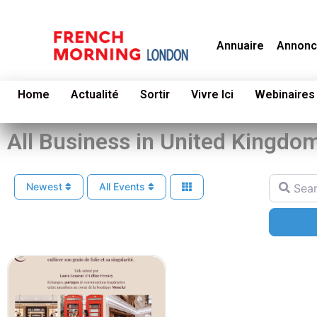
Annuaire
Annonc
Home
Actualité
Sortir
Vivre Ici
Webinaires
All Business in United Kingdo
Search f
Newest
All Events