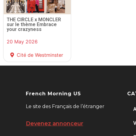
THE CIRCLE x MONCLER
sur le thème Embrace
your crazyness
20 May 2026
Cité de Westminster
French Morning US
CA
Le site des Français de l’étranger
A
V
Devenez annonceur