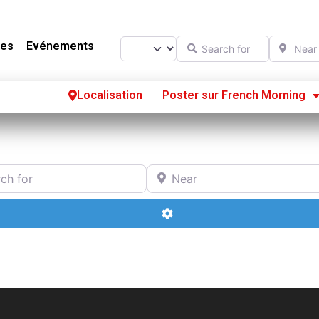
Search for
Near
Select search type
es
Evénements
Localisation
Poster sur French Morning
Se
S’
or
Near
Po
Advanced Filters