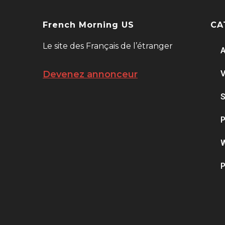
French Morning US
CA
Le site des Français de l’étranger
A
V
Devenez annonceur
S
P
W
P