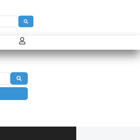
Search
 connecter
enregistrer
Search
ster sur French Morning