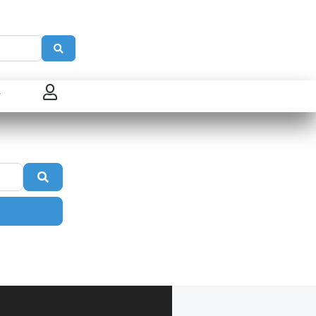
Search
 connecter
enregistrer
Search
ster sur French Morning