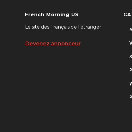
French Morning US
CA
Le site des Français de l’étranger
A
V
Devenez annonceur
S
P
W
P