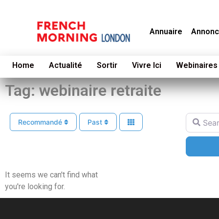
Annuaire
Annonc
Home
Actualité
Sortir
Vivre Ici
Webinaires
Tag: webinaire retraite
Search f
Recommandé
Past
It seems we can't find what
you're looking for.