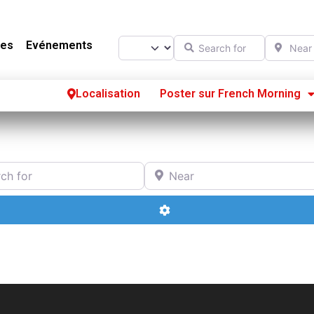
Search for
Near
Select search type
es
Evénements
Localisation
Poster sur French Morning
Se
S’
or
Near
Po
Advanced Filters