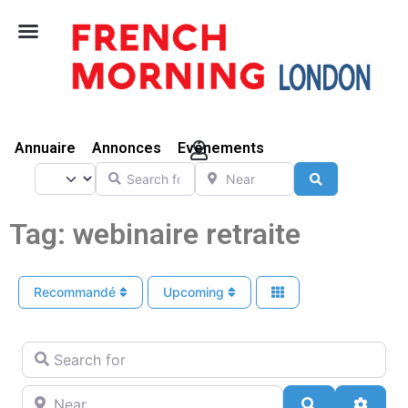
Vivre Ici
Annuaire
Annonces
Evénements
Search for
Near
Select search type
Search
Tag: webinaire retraite
Recommandé
Upcoming
Search for
Near
Search
Advan