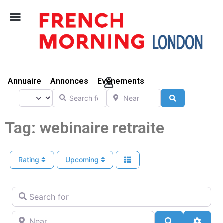
Vivre Ici
Annuaire
Annonces
Evénements
Search for
Near
Select search type
Search
Tag: webinaire retraite
Rating
Upcoming
Search for
Near
Search
Advan