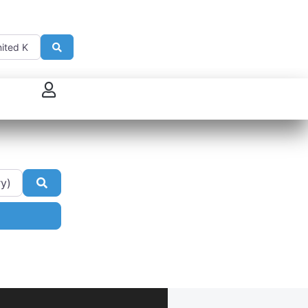
Search
 connecter
enregistrer
ster sur French Morning
Search