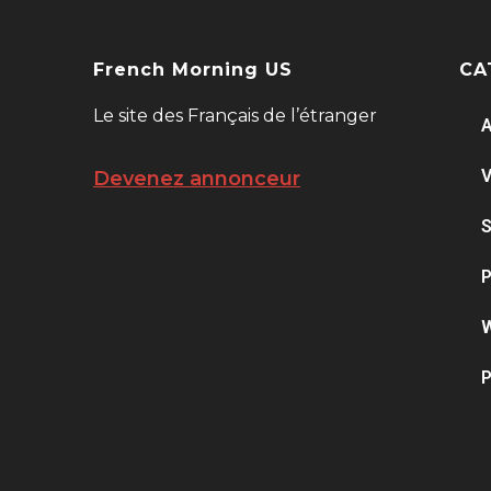
French Morning US
CA
Le site des Français de l’étranger
A
V
Devenez annonceur
S
P
W
P