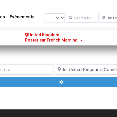
Search for
Near
Select search type
es
Evénements
United Kingdom
Poster sur French Morning
Se
S’
or
Near
Po
Advanced Filters