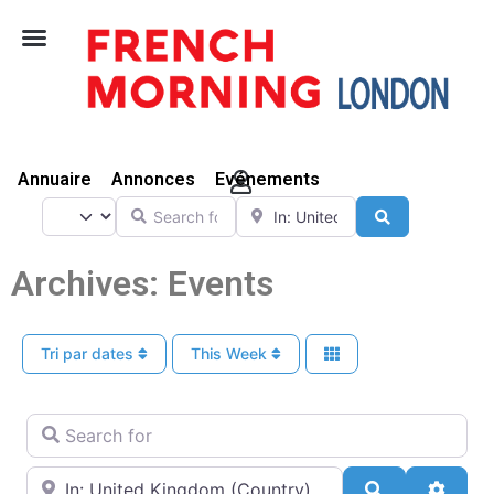
Vivre Ici
Annuaire
Annonces
Evénements
Search for
Near
Select search type
Search
Archives: Events
Tri par dates
This Week
Search for
Near
Search
Advan