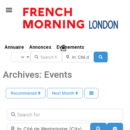
Vivre Ici
Annuaire
Annonces
Evénements
Search for
Near
Select search type
Search
Archives: Events
Recommandé
Next Month
Search for
Near
Search
Advan