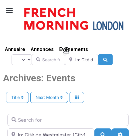
Vivre Ici
Annuaire
Annonces
Evénements
Search for
Near
Select search type
Search
Archives: Events
Title
Next Month
Search for
Near
Search
Advan