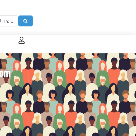
ar
Search
 connecter
enregistrer
dom
ster sur French Morning