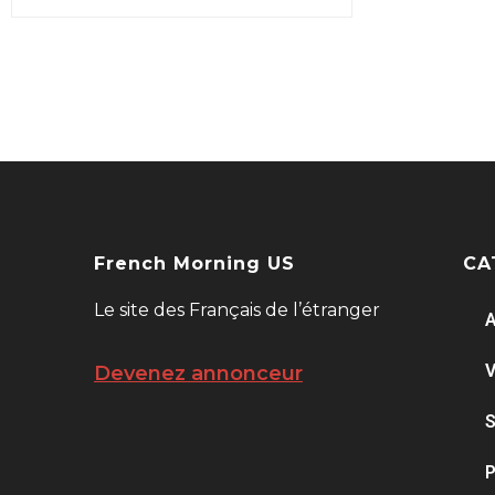
French Morning US
CA
Le site des Français de l’étranger
A
V
Devenez annonceur
S
P