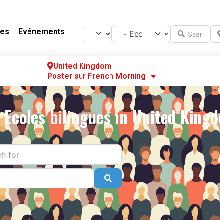
Catégorie
Search for
Ne
Select search type
es
Evénements
United Kingdom
Poster sur French Morning
Se
S’
l Ecoles bilingues in United King
Po
r
Search