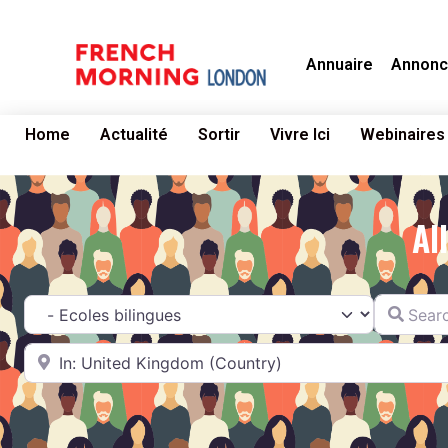
Annuaire
Annonc
Home
Actualité
Sortir
Vivre Ici
Webinaires
Al
Search fo
Catégorie
Near