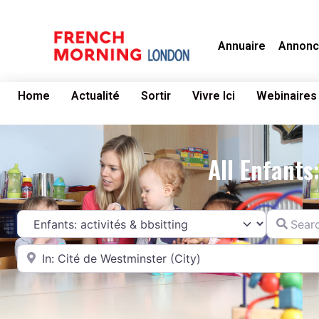
Annuaire
Annonc
Home
Actualité
Sortir
Vivre Ici
Webinaires
All Enfants
Search fo
Catégorie
Near