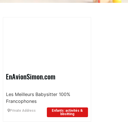
EnAvionSimon.com
Les Meilleurs Babysitter 100%
Francophones
Private Address
Enfants: activités &
bbsitting