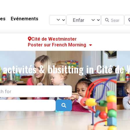
Catégorie
Search for
Ne
Select search type
es
Evénements
Cité de Westminster
Poster sur French Morning
Se
S’
: activités & bbsitting in Cité de
Po
r
Search