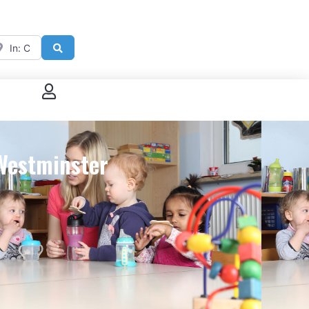
ar
Search
 connecter
enregistrer
 Westminster
ster sur French Morning