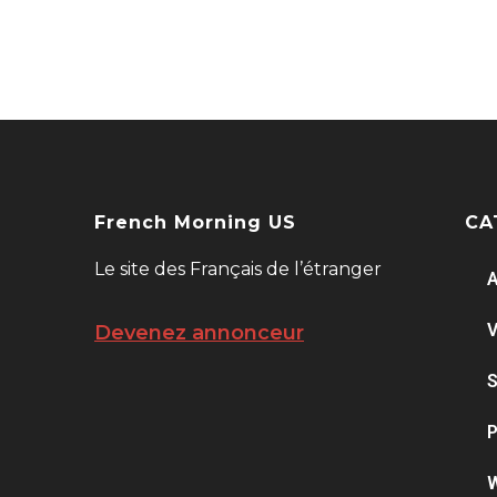
French Morning US
CA
Le site des Français de l’étranger
A
V
Devenez annonceur
S
P
W