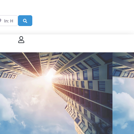
ar
Search
 connecter
enregistrer
ster sur French Morning