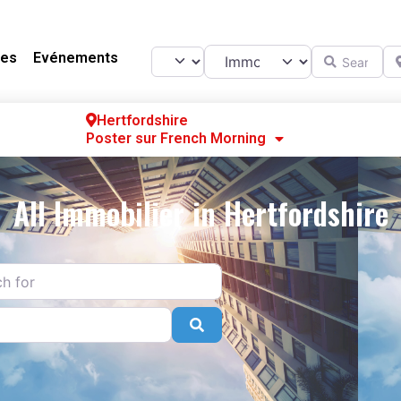
Catégorie
Search for
Ne
Select search type
es
Evénements
Hertfordshire
Poster sur French Morning
Se
S’
All Immobilier in Hertfordshire
Po
r
Search