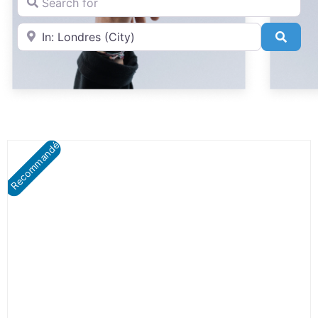
Near
Searc
Recommandé