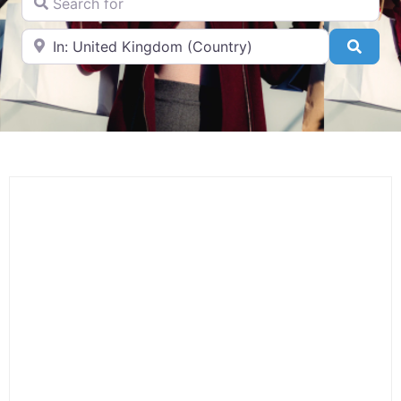
Near
Searc