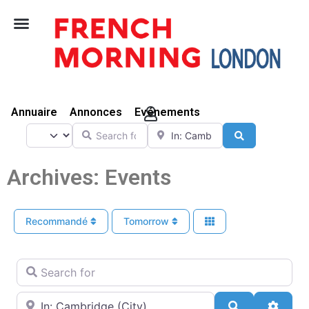
Vivre Ici
Annuaire
Annonces
Evénements
Search for
Near
Select search type
Search
Archives: Events
Recommandé
Tomorrow
Search for
Near
Search
Advan