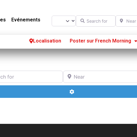
Search for
Near
Select search type
es
Evénements
Localisation
Poster sur French Morning
Se
S’
or
Near
Po
Advanced Filters