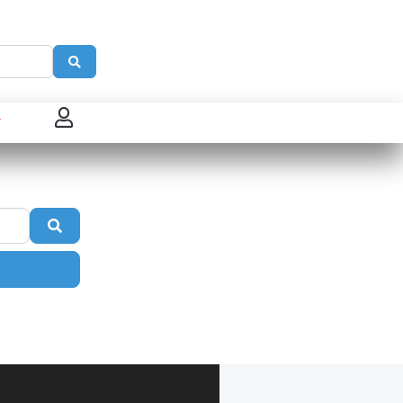
Search
 connecter
enregistrer
Search
ster sur French Morning