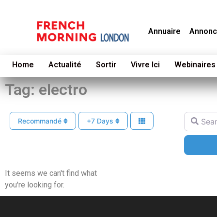
Annuaire
Annonc
Home
Actualité
Sortir
Vivre Ici
Webinaires
Tag: electro
Search f
Recommandé
+7 Days
It seems we can't find what
you're looking for.