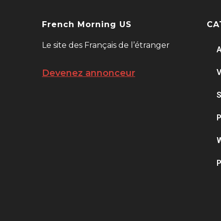
French Morning US
CA
Le site des Français de l’étranger
A
V
Devenez annonceur
S
P
W
P