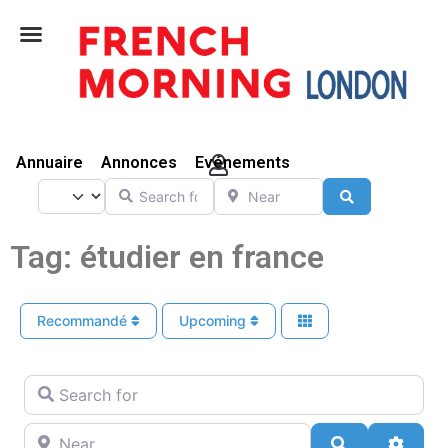
Vivre Ici
Annuaire
Annonces
Evénements
Search for
Near
Select search type
Search
Tag: étudier en france
Recommandé
Upcoming
Search for
Near
Search
Advan