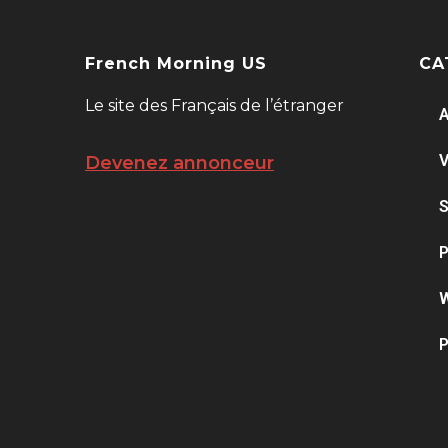
French Morning US
CA
Le site des Français de l’étranger
A
V
Devenez annonceur
S
P
W
P