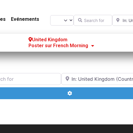
Search for
Near
Select search type
es
Evénements
United Kingdom
Poster sur French Morning
Se
S’
or
Near
Po
Advanced Filters