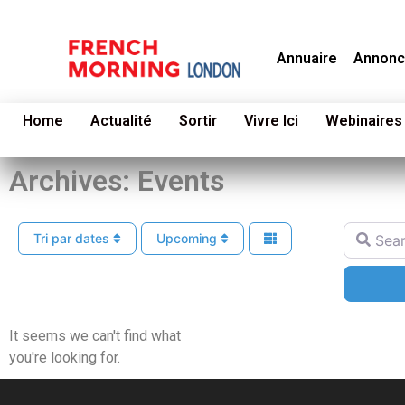
Annuaire
Annonc
Home
Actualité
Sortir
Vivre Ici
Webinaires
Archives: Events
Search f
Tri par dates
Upcoming
It seems we can't find what
you're looking for.