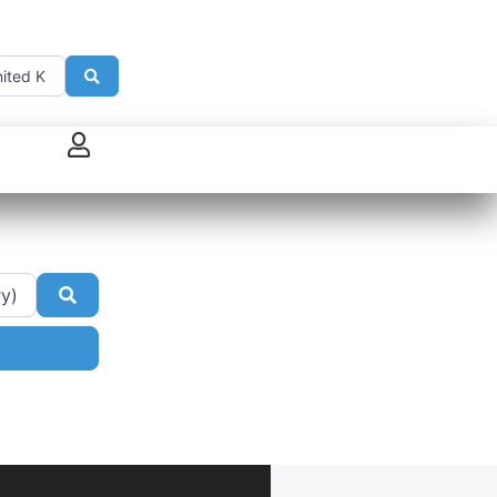
Search
 connecter
enregistrer
ster sur French Morning
Search