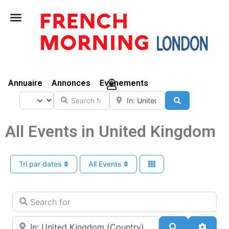
Vivre Ici
Annuaire
Annonces
Evénements
Search for
Near
Select search type
Search
All Events in United Kingdom
Tri par dates
All Events
Search for
Near
Search
Advan